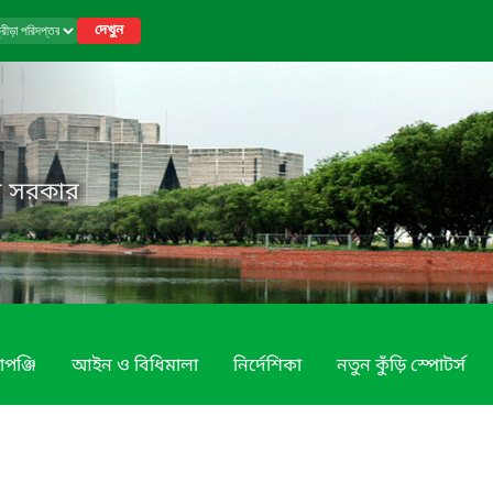
দেখুন
েশ সরকার
াপঞ্জি
আইন ও বিধিমালা
নির্দেশিকা
নতুন কুঁড়ি স্পোটর্স