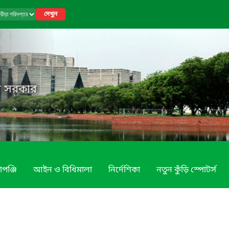
দেখুন
েশ সরকার
াপঞ্জি
আইন ও বিধিমালা
নির্দেশিকা
নতুন কুঁড়ি স্পোটর্স