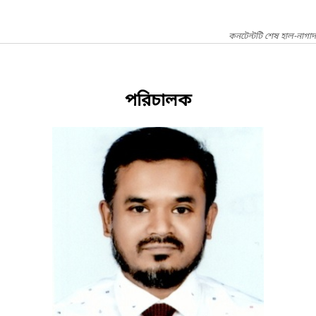
কনটেন্টটি শেষ হাল-নাগা
পরিচালক