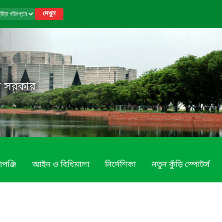
দেখুন
েশ সরকার
াপঞ্জি
আইন ও বিধিমালা
নির্দেশিকা
নতুন কুঁড়ি স্পোটর্স