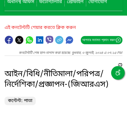
অধীনস্থ অফিস
ফটোগ্যালারি
প্রোফাইল
যোগাযোগ
এই কনটেন্টটি শেয়ার করতে ক্লিক করুন
আপনার মতামত প্রদান করুন
কনটেন্টটি শেষ হাল-নাগাদ করা হয়েছে: বুধবার, ৩ জুলাই, ২০২৪ এ ০৭:১৫ PM
আইন/বিধি/নীতিমালা/পরিপত্র/
নির্দেশিকা/প্রজ্ঞাপন-(জিআরএস)
কন্টেন্ট: পাতা