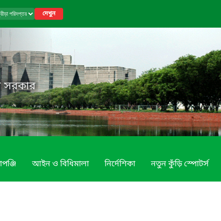
দেখুন
েশ সরকার
াপঞ্জি
আইন ও বিধিমালা
নির্দেশিকা
নতুন কুঁড়ি স্পোটর্স