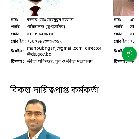
জনাব মোঃ মাহবুবুর রহমান
এস,
নাম:
নাম:
পরিচালক (যুগ্মসচিব)
সহকা
পদবি:
পদবি:
০২-৪৭১২০৮২০
০২-
ফোন:
ফোন:
+৮৮০১৯১৩০৬৬৩১৭
+৮৮
মোবাইল:
মোবাইল:
mahbubnganj
@gmail.com, director
sim
ইমেইল:
ইমেইল:
@ds.gov.bd
@ds
ক্রীড়া পরিদপ্তর, যুব ও ক্রীড়া মন্ত্রণালয়
ক্রীড়
ঠিকানা :
ঠিকানা :
বিকল্প দায়িত্বপ্রাপ্ত কর্মকর্তা