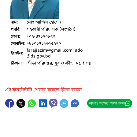
মোঃ আজিম হোসেন
নাম:
সহকারী পরিচালক (সংগঠন)
পদবি:
+০২-৪৭১২০৮২৩
ফোন:
+৮৮০১৭১৬৬৬৫২২০
মোবাইল:
farajiazim
@gmail.com, ado
ইমেইল:
@ds.gov.bd
ক্রীড়া পরিদপ্তর, যুব ও ক্রীড়া মন্ত্রণালয়
ঠিকানা :
এই কনটেন্টটি শেয়ার করতে ক্লিক করুন
আপনার মতামত প্রদান করুন